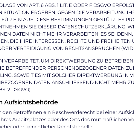
E VON ART. 6 ABS. 1 LIT. E ODER F DSGVO ERFOLGT
N SITUATION ERGEBEN, GEGEN DIE VERARBEITUNG 
 FÜR EIN AUF DIESE BESTIMMUNGEN GESTÜTZTES PRO
ENTNEHMEN SIE DIESER DATENSCHUTZERKLÄRUNG. W
EN DATEN NICHT MEHR VERARBEITEN, ES SEI DEN
N, DIE IHRE INTERESSEN, RECHTE UND FREIHEITE
ER VERTEIDIGUNG VON RECHTSANSPRÜCHEN (WIDERS
ERARBEITET, UM DIREKTWERBUNG ZU BETREIBEN, S
SIE BETREFFENDER PERSONENBEZOGENER DATEN Z
FILING, SOWEIT ES MIT SOLCHER DIREKTWERBUNG IN 
BEZOGENEN DATEN ANSCHLIESSEND NICHT MEHR Z
. 2 DSGVO).
n Aufsichtsbehörde
 den Betroffenen ein Beschwerderecht bei einer Aufsi
 ihres Arbeitsplatzes oder des Orts des mutmaßlichen 
cher oder gerichtlicher Rechtsbehelfe.